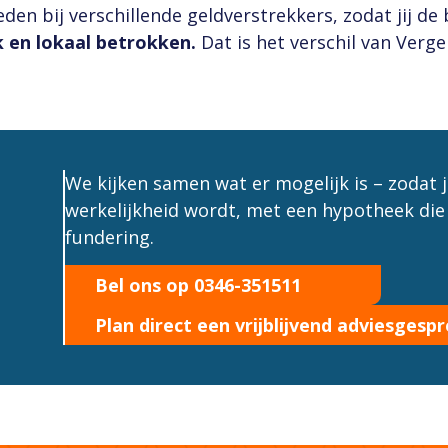
eden bij verschillende geldverstrekkers, zodat jij de
k en lokaal betrokken.
Dat is het verschil van Vergel
We kijken samen wat er mogelijk is – zodat
werkelijkheid wordt, met een hypotheek die 
fundering.
Bel ons op 0346-351511
Plan direct een vrijblijvend adviesgesp