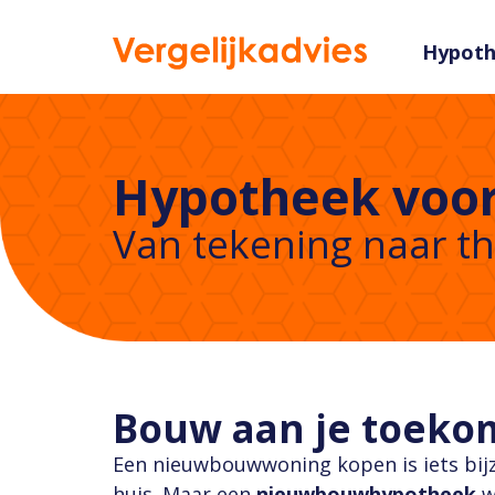
Hypot
Hypotheek voo
Van tekening naar th
Bouw aan je toeko
Een nieuwbouwwoning kopen is iets bijzo
huis. Maar een
nieuwbouwhypotheek
w