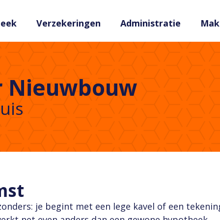
heek
Verzekeringen
Administratie
Make
r Nieuwbouw
uis
mst
nders: je begint met een lege kavel of een tekenin
erkt net even anders dan een gewone hypotheek.